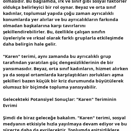
olmasıdır. Bu bağlamda, ırk ve sınıf gibi sosyal faktörler
oldukça belirleyici bir rol oynar. Beyaz ve orta sınıf
kadınlar, toplumsal yapıda çoğu zaman ayrıcalıklı
konumlarda yer alırlar ve bu ayrıcalıkların farkında
olmadan başkalarına karşı tavırlarını
şekillendirebilirler. Bu, özellikle çalışan sınıfın
üyeleriyle ve ırksal olarak farklı gruplarla etkileşimde
daha belirgin hale gelir.
"Karen" terimi, aynı zamanda bu ayrıcalıklı grup
tarafından yaratılan güç dengesizliklerinin de bir
yansımasıdır. Beyaz, orta sınıf kadınların, hizmet alırken
ya da sosyal ortamlarda karşılaştıkları zorlukları aşma
şekilleri bazen küçük bir kriz durumunda büyütülerek
olumsuz bir biçimde topluma yansıyabilir.
Gelecekteki Potansiyel Sonuçlar: "Karen" Teriminin
Evrimi
Şimdi de biraz geleceğe bakalım. "Karen" terimi, sosyal
medyanın etkisiyle hızla yayılmaya devam ediyor ve bu
süreçte daha da evrilecektir. Toplumda eşitsizliklere