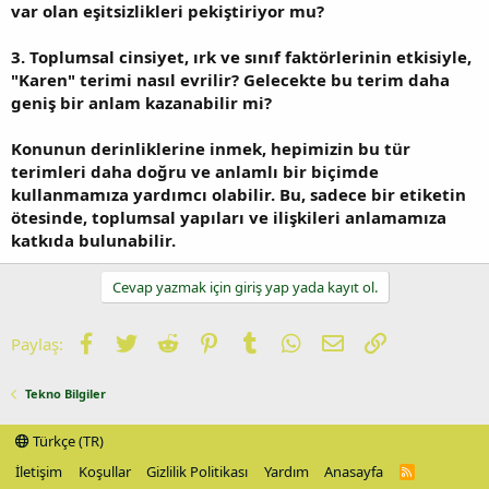
var olan eşitsizlikleri pekiştiriyor mu?
3. Toplumsal cinsiyet, ırk ve sınıf faktörlerinin etkisiyle,
"Karen" terimi nasıl evrilir? Gelecekte bu terim daha
geniş bir anlam kazanabilir mi?
Konunun derinliklerine inmek, hepimizin bu tür
terimleri daha doğru ve anlamlı bir biçimde
kullanmamıza yardımcı olabilir. Bu, sadece bir etiketin
ötesinde, toplumsal yapıları ve ilişkileri anlamamıza
katkıda bulunabilir.
Cevap yazmak için giriş yap yada kayıt ol.
Facebook
Twitter
Reddit
Pinterest
Tumblr
WhatsApp
E-posta
Link
Paylaş:
Tekno Bilgiler
Türkçe (TR)
İletişim
Koşullar
Gizlilik Politikası
Yardım
Anasayfa
R
S