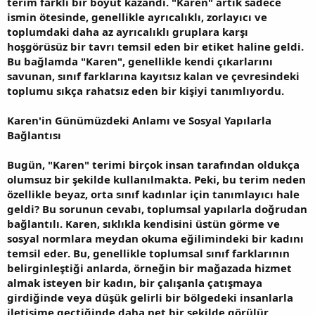
terim farklı bir boyut kazandı. "Karen" artık sadece
ismin ötesinde, genellikle ayrıcalıklı, zorlayıcı ve
toplumdaki daha az ayrıcalıklı gruplara karşı
hoşgörüsüz bir tavrı temsil eden bir etiket haline geldi.
Bu bağlamda "Karen", genellikle kendi çıkarlarını
savunan, sınıf farklarına kayıtsız kalan ve çevresindeki
toplumu sıkça rahatsız eden bir kişiyi tanımlıyordu.
Karen'in Günümüzdeki Anlamı ve Sosyal Yapılarla
Bağlantısı
Bugün, "Karen" terimi birçok insan tarafından oldukça
olumsuz bir şekilde kullanılmakta. Peki, bu terim neden
özellikle beyaz, orta sınıf kadınlar için tanımlayıcı hale
geldi? Bu sorunun cevabı, toplumsal yapılarla doğrudan
bağlantılı. Karen, sıklıkla kendisini üstün görme ve
sosyal normlara meydan okuma eğilimindeki bir kadını
temsil eder. Bu, genellikle toplumsal sınıf farklarının
belirginleştiği anlarda, örneğin bir mağazada hizmet
almak isteyen bir kadın, bir çalışanla çatışmaya
girdiğinde veya düşük gelirli bir bölgedeki insanlarla
iletişime geçtiğinde daha net bir şekilde görülür.