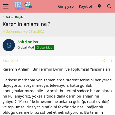
Giriş yap
Kayıt ol
Tekno Bilgiler
Karen'in anlamı ne ?
K
B
Sabrinnisa
5 Kas 2025
o
a
n
ş
Sabrinnisa
S
u
l
Global Mod
Global Mod
y
a
u
n
b
g
5 Kas 2025
#1
a
ı
ş
ç
Karen'in Anlamı: Bir Terimin Evrimi ve Toplumsal Yansımaları
l
t
a
a
Herkese merhaba! Son zamanlarda "Karen" terimini her yerde
t
r
duyuyoruz, sosyal medya, televizyon, hatta günlük
a
i
konuşmalarımızda bile... Ancak, bu terimi sadece bir ad olarak
n
h
mı kullanıyoruz, yoksa altında daha derin bir anlam mı
i
yatıyor? "Karen" kelimesinin ne anlama geldiği, nasıl evrildiği
ve toplumsal cinsiyet, sınıf gibi faktörlerle nasıl bağlantılı
olduğu üzerine biraz sohbet etmek istiyorum. Bu terimin