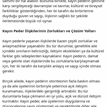
samimi bir hal alabilir. Bununla birlikte, kayın pederin gelinine
karşı sergileyeceği davranışlar ve tavırlar, kültürel ve bireysel
farkliliklar gösterdiğinden, her iki tarafın da birbirlerine
duyduğu güven ve saygı, ilişkinin sağlıklı bir şekilde
ilerlemesinde büyük rol oynar.
Kayın Peder İlişkilerinin Zorlukları ve Çözüm Yolları
Kayın pederle yaşanan ilişkilerde bazen çeşitli zorluklar ve
anlaşmazlıklar yaşanabilir. Bu tür durumlar, genellikle aile
içindeki sınırların belirsizliği, iletişim eksiklikleri ya da kültürel
farklar gibi sebeplerden kaynaklanır. Kayın pederin, damat
veya gelinle olan ilişkilerinde bu zorluklarla karşılaşmamak
için, her iki tarafın da karşılıklı anlayış ve saygı içinde olması
gerekir.
Birçok ailede, kayın pederin otoritesinin fazla baskın olması
ya da aile üyelerinin birbiriyle yeterince açık iletişim
kuramaması, ilişkilerdeki gerginliği artırabilir. Bu tür
durumlarla başa çıkmanın en iyi yolu, açık ve dürüst iletişim
kurmaktır. Kayın peder, aile üyelerinin duygularına ve
düşüncelerine saygı göstermeli ve gerektiğinde diğer aile