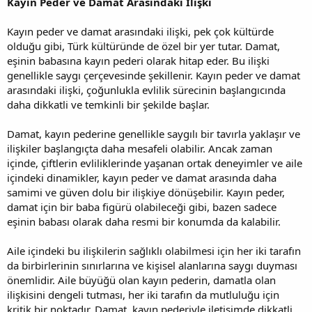
Kayın Peder ve Damat Arasındaki İlişki
Kayın peder ve damat arasındaki ilişki, pek çok kültürde
olduğu gibi, Türk kültüründe de özel bir yer tutar. Damat,
eşinin babasına kayın pederi olarak hitap eder. Bu ilişki
genellikle saygı çerçevesinde şekillenir. Kayın peder ve damat
arasındaki ilişki, çoğunlukla evlilik sürecinin başlangıcında
daha dikkatli ve temkinli bir şekilde başlar.
Damat, kayın pederine genellikle saygılı bir tavırla yaklaşır ve
ilişkiler başlangıçta daha mesafeli olabilir. Ancak zaman
içinde, çiftlerin evliliklerinde yaşanan ortak deneyimler ve aile
içindeki dinamikler, kayın peder ve damat arasında daha
samimi ve güven dolu bir ilişkiye dönüşebilir. Kayın peder,
damat için bir baba figürü olabileceği gibi, bazen sadece
eşinin babası olarak daha resmi bir konumda da kalabilir.
Aile içindeki bu ilişkilerin sağlıklı olabilmesi için her iki tarafın
da birbirlerinin sınırlarına ve kişisel alanlarına saygı duyması
önemlidir. Aile büyüğü olan kayın pederin, damatla olan
ilişkisini dengeli tutması, her iki tarafın da mutluluğu için
kritik bir noktadır. Damat, kayın pederiyle iletişimde dikkatli