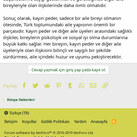
bireyleriyle olan ilişkilerinde daha ılımlı olmalıdır.
Sonuç olarak, kayın peder, sadece bir aile bireyi olmanın
ötesinde, Türk toplumundaki aile yapısının önemli bir
parçasıdır. Kayın peder ve diğer aile üyeleri arasındaki sağlıklı
ilişkiler, bireylerin psikolojik ve sosyal iyi olma durumlarına
büyük katkı sağlar. Her bireyin, kayın peder ve diğer aile
üyeleriyle olan ilişkisini bilinçli ve saygılı bir şekilde
sürdürmesi, aile içindeki huzur ve uyumu pekiştirecektir.
Cevap yazmak için giriş yap yada kayıt ol.
Facebook
Twitter
Reddit
Pinterest
Tumblr
WhatsApp
E-posta
Link
Paylaş:
Dünya Haberleri
Türkçe (TR)
İletişim
Koşullar
Gizlilik Politikası
Yardım
Anasayfa
R
S
S
Forum software by XenForo™
© 2010-2019 XenForo Ltd.