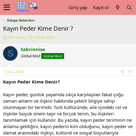
Giriş yap
Kayıt ol
Dünya Haberleri
Kayın Peder Kime Denir ?
K
B
Sabrinnisa
19 Kas 2024
o
a
n
ş
Sabrinnisa
S
u
l
Global Mod
Global Mod
y
a
u
n
b
g
19 Kas 2024
#1
a
ı
ş
ç
Kayın Peder Kime Denir?
l
t
a
a
Kayın peder, günlük yaşamda sıkça karşılaşılan fakat çoğu
t
r
zaman anlamı ve ilişkisi hakkında yeterli bilgiye sahip
a
i
olunmayan bir terimdir. Türk kültüründe, aile içindeki rol ve
n
h
ilişkiler büyük önem taşır ve birçok terim, bu ilişkileri
i
tanımlamak için kullanılır. Bu yazıda, kayın peder teriminin ne
anlama geldiğini, kayın pederin kim olduğunu, kayın peder ve
damat arasındaki ilişkiyi, kültürel ve sosyal boyutlarıyla