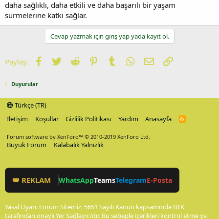
daha sağlıklı, daha etkili ve daha başarılı bir yaşam
sürmelerine katkı sağlar.
Cevap yazmak için giriş yap yada kayıt ol.
Facebook
Twitter
Reddit
Pinterest
Tumblr
WhatsApp
E-posta
Link
Paylaş:
Duyurular
Türkçe (TR)
İletişim
Koşullar
Gizlilik Politikası
Yardım
Anasayfa
R
S
S
Forum software by XenForo™
© 2010-2019 XenForo Ltd.
Büyük Forum
Kalabalık Yalnızlık
👑 REKLAM
WhatsApp
Teams
Telegram
E-Posta
Yasal Uyarı: Forum Sitemiz; 5651 Sayılı Kanun kapsamında BTK
tarafından onaylı Yer Sağlayıcı'dır. Bu sebeple içerikleri kontrol etme ya