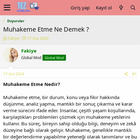
Giriş yap
Kayıt ol
Duyurular
Muhakeme Etme Ne Demek ?
K
B
Fakiye
17 Ara 2024
o
a
n
ş
Fakiye
u
l
Global Mod
Global Mod
y
a
u
n
b
g
17 Ara 2024
#1
a
ı
ş
ç
Muhakeme Etme Nedir?
l
t
a
a
Muhakeme etme, bir durum, konu veya fikir hakkında
t
r
düşünme, analiz yapma, mantıklı bir sonuç çıkarma ve karar
a
i
verme sürecini ifade eder. İnsanlar, çeşitli yaşam koşullarında,
n
h
karşılaştıkları problemleri çözmek için muhakeme yetilerini
i
kullanır. Bu süreç, bireyin sahip olduğu bilgi, deneyim ve zekâ
düzeyine bağlı olarak gelişir. Muhakeme, genellikle mantıklı
bir değerlendirme yapabilme yeteneği olarak tanımlanır ve bu